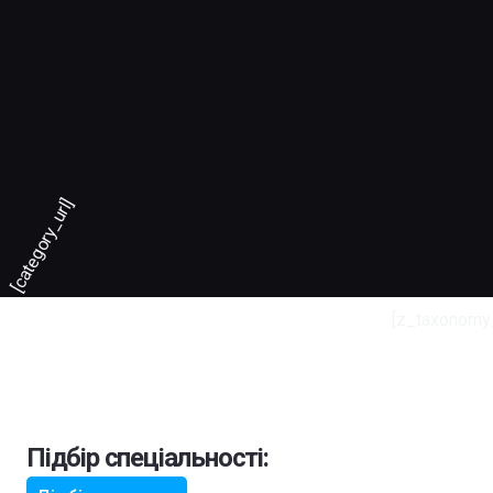
[category_url]
[z_taxonomy
Підбір спеціальності: