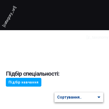
[category_url]
[z_taxonomy
Підбір спеціальності:
Підбір навчання