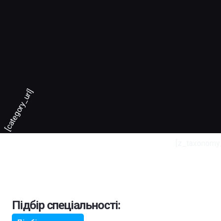
[category_url]
[z_taxonomy
Підбір спеціальності: