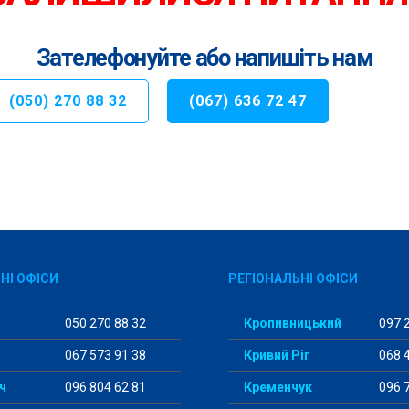
Зателефонуйте або напишіть нам
(050) 270 88 32
(067) 636 72 47
НІ ОФІСИ
РЕГІОНАЛЬНІ ОФІСИ
050 270 88 32
Кропивницький
097 2
067 573 91 38
Кривий Ріг
068 4
ч
096 804 62 81
Кременчук
096 7