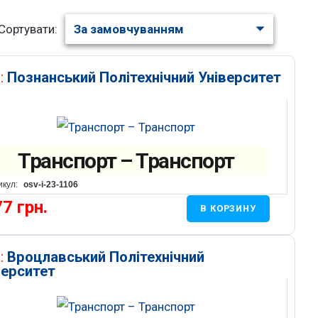
Сортувати:
:
Познанський Політехнічний Університет
Транспорт – Транспорт
икул:
osv-i-23-1106
77
грн.
В КОРЗИНУ
:
Вроцлавський Політехнічний
верситет