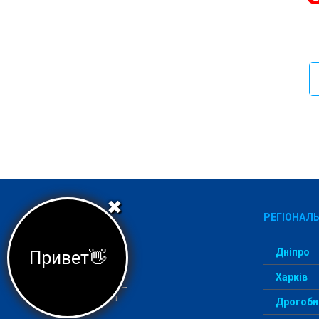
✖
РЕГІОНАЛЬ
Дніпро
Привет👋
Харків
Агеція StudentWay –
комфортний вступ
Дрогоби