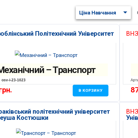
Ціна Навчання
юблінський Політехнічний Університет
ВНЗ
Механічний – Транспорт
osv-i-23-1023
Арт
грн.
8
В КОРЗИНУ
раківський політехнічний університет
ВНЗ
адеуша Костюшки
Уні